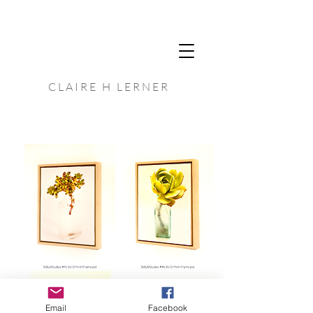
C L A I R E H L E R N E R
Email
Facebook