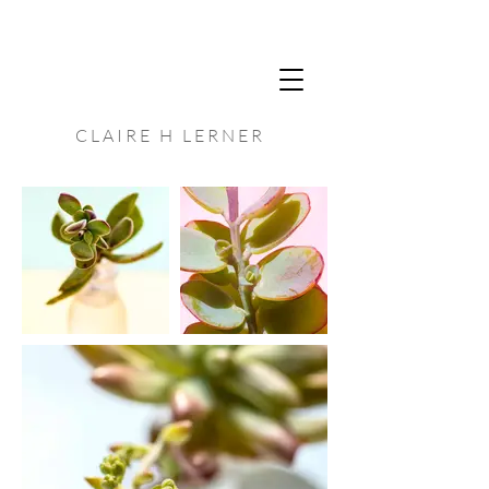
C L A I R E H L E R N E R